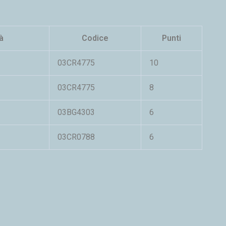
à
Codice
Punti
03CR4775
10
03CR4775
8
03BG4303
6
03CR0788
6