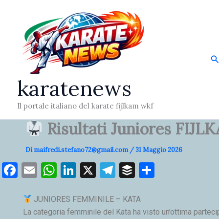
Vai
al
contenuto
C
karatenews
Il portale italiano del karate fijlkam wkf
Risultati Juniores FIJ
Di
maifredi.stefano72@gmail.com
/
31 Maggio 2026
F
E
W
Li
X
T
B
C
a
m
h
n
el
uf
o
c
ai
at
k
e
fe
n
JUNIORES FEMMINILE – KATA
e
l
s
e
gr
r
di
La categoria femminile del Kata ha visto un’ottima partecip