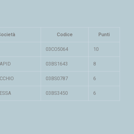
Società
Codice
Punti
03CO5064
10
APID
03BS1643
8
CCHIO
03BS0787
6
ESSA
03BS3450
6