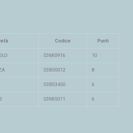
ietà
Codice
Punti
OLO
03MI0916
10
ZA
03BS0012
8
03BS3450
6
3
03MI0011
6