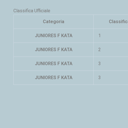
b
A
dI
a
vi
Classifica Ufficiale
o
p
n
m
di
Categoria
Classific
o
p
k
JUNIORES F KATA
1
JUNIORES F KATA
2
JUNIORES F KATA
3
JUNIORES F KATA
3