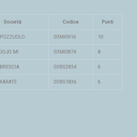
Società
Codice
Punti
 POZZUOLO
03MI0916
10
DOJO MI
03MI0874
8
 BRESCIA
03BS2834
6
 KARATE
03BS1836
6