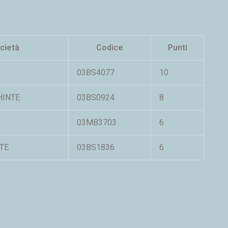
cietà
Codice
Punti
03BS4077
10
HINTE
03BS0924
8
03MB3703
6
ATE
03BS1836
6