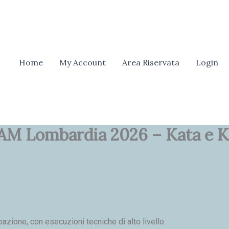
erca
Home
My Account
Area Riservata
Login
LKAM Lombardia 2026 – Kata e 
azione, con esecuzioni tecniche di alto livello.