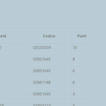
ietà
Codice
Punti
D
03CO0339
10
03BS1643
8
03BS1643
6
03MI1148
6
03BS1643
4
TE
03PV5113
4