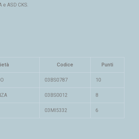
LA e ASD CKS.
ietà
Codice
Punti
IO
03BS0787
10
NZA
03BS0012
8
03MI5332
6