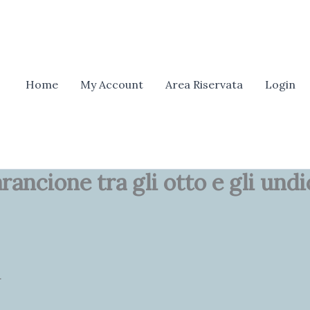
erca
Home
My Account
Area Riservata
Login
ncione tra gli otto e gli undi
.