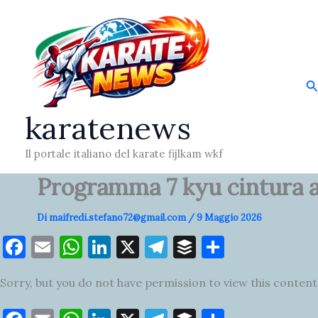
Vai
al
contenuto
C
karatenews
Il portale italiano del karate fijlkam wkf
Programma 7 kyu cintura ara
Di
maifredi.stefano72@gmail.com
/
9 Maggio 2026
F
E
W
Li
X
T
B
C
a
m
h
n
el
uf
o
Sorry, but you do not have permission to view this content
c
ai
at
k
e
fe
n
e
l
s
e
gr
r
di