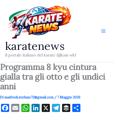
Vai
al
contenuto
karatenews
Il portale italiano del karate fijlkam wkf
Programma 8 kyu cintura
gialla tra gli otto e gli undici
anni
Di
maifredi.stefano72@gmail.com
/
7 Maggio 2026
F
E
W
Li
X
T
B
C