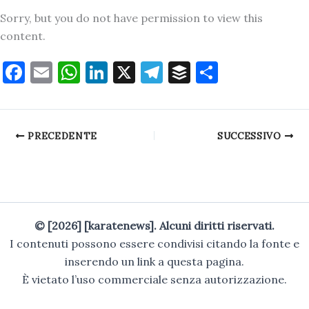
a
m
h
n
el
uf
o
Sorry, but you do not have permission to view this
c
ai
at
k
e
fe
n
content.
e
l
s
e
gr
r
di
b
A
dI
a
vi
F
E
W
Li
X
T
B
C
o
p
n
m
di
a
m
h
n
el
uf
o
o
p
c
ai
at
k
e
fe
n
k
e
l
s
e
gr
r
di
PRECEDENTE
SUCCESSIVO
b
A
dI
a
vi
o
p
n
m
di
o
p
k
© [2026] [karatenews]. Alcuni diritti riservati.
I contenuti possono essere condivisi citando la fonte e
inserendo un link a questa pagina.
È vietato l’uso commerciale senza autorizzazione.