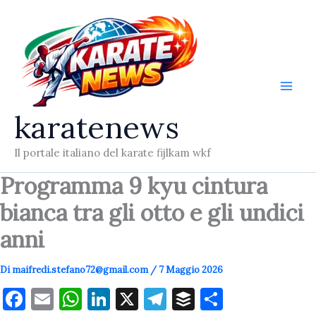
Vai
al
contenuto
karatenews
Il portale italiano del karate fijlkam wkf
Programma 9 kyu cintura
bianca tra gli otto e gli undici
anni
Di
maifredi.stefano72@gmail.com
/
7 Maggio 2026
F
E
W
Li
X
T
B
C