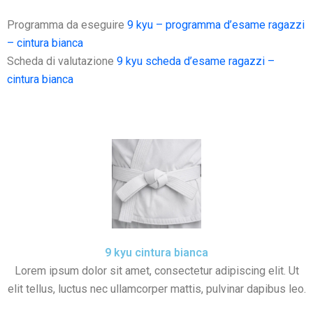
a
m
h
n
el
uf
o
c
ai
at
k
e
fe
n
Programma da eseguire
9 kyu – programma d’esame ragazzi
e
l
s
e
gr
r
di
– cintura bianca
Scheda di valutazione
9 kyu scheda d’esame ragazzi –
b
A
dI
a
vi
cintura bianca
o
p
n
m
di
o
p
k
9 kyu cintura bianca
Lorem ipsum dolor sit amet, consectetur adipiscing elit. Ut
elit tellus, luctus nec ullamcorper mattis, pulvinar dapibus leo.