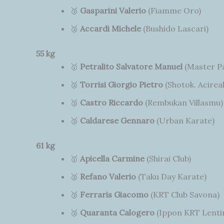
🥉
Gasparini Valerio
(Fiamme Oro)
🥉
Accardi Michele
(Bushido Lascari)
55 kg
🥇
Petralito Salvatore Manuel
(Master P
🥈
Torrisi Giorgio Pietro
(Shotok. Acireal
🥉
Castro Riccardo
(Rembukan Villasmu)
🥉
Caldarese Gennaro
(Urban Karate)
61 kg
🥇
Apicella Carmine
(Shirai Club)
🥈
Refano Valerio
(Taku Day Karate)
🥉
Ferraris Giacomo
(KRT Club Savona)
🥉
Quaranta Calogero
(Ippon KRT Lentin