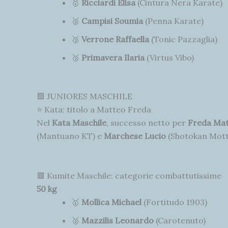
🥇
Ricciardi Elisa
(Cintura Nera Karate)
🥈
Campisi Soumia
(Penna Karate)
🥉
Verrone Raffaella
(Tonic Pazzaglia)
🥉
Primavera Ilaria
(Virtus Vibo)
🟦 JUNIORES MASCHILE
⭐ Kata: titolo a Matteo Freda
Nel
Kata Maschile
, successo netto per
Freda Ma
(Mantuano KT) e
Marchese Lucio
(Shotokan Mott
🟥 Kumite Maschile: categorie combattutissime
50 kg
🥇
Mollica Michael
(Fortitudo 1903)
🥈
Mazzilis Leonardo
(Carotenuto)