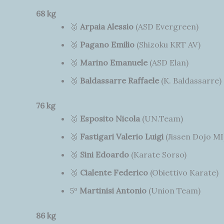
68 kg
🥇
Arpaia Alessio
(ASD Evergreen)
🥈
Pagano Emilio
(Shizoku KRT AV)
🥉
Marino Emanuele
(ASD Elan)
🥉
Baldassarre Raffaele
(K. Baldassarre)
76 kg
🥇
Esposito Nicola
(UN.Team)
🥈
Fastigari Valerio Luigi
(Jissen Dojo MI
🥉
Sini Edoardo
(Karate Sorso)
🥉
Cialente Federico
(Obiettivo Karate)
5º
Martinisi Antonio
(Union Team)
86 kg