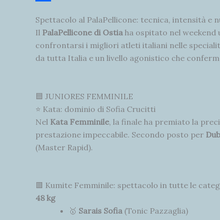
k
A
e
l
u
C
Spettacolo al PalaPellicone: tecnica, intensità e n
p
d
e
f
o
Il
PalaPellicone di Ostia
ha ospitato nel weekend u
p
I
g
f
n
confrontarsi i migliori atleti italiani nelle speciali
n
r
e
d
da tutta Italia e un livello agonistico che conferm
a
r
i
m
v
🟦 JUNIORES FEMMINILE
i
⭐ Kata: dominio di Sofia Crucitti
d
Nel
Kata Femminile
, la finale ha premiato la prec
prestazione impeccabile. Secondo posto per
Dub
i
(Master Rapid).
🟥 Kumite Femminile: spettacolo in tutte le categ
48 kg
🥇
Sarais Sofia
(Tonic Pazzaglia)