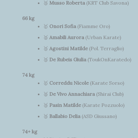
🥉
Musso Roberta
(KRT Club Savona)
66 kg
🥇
Onori Sofia
(Fiamme Oro)
🥈
Amabili Aurora
(Urban Karate)
🥉
Agostini Matilde
(Pol. Terraglio)
🥉
De Rubeis Giulia
(ToukOnKaratedo)
74 kg
🥇
Correddu Nicole
(Karate Sorso)
🥈
De Vivo Annachiara
(Shirai Club)
🥉
Pasin Matilde
(Karate Pozzuolo)
🥉
Ballabio Delia
(ASD Giussano)
74+ kg