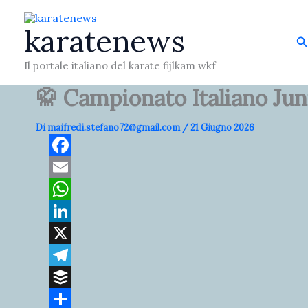
Vai
al
karatenews
C
contenuto
Il portale italiano del karate fijlkam wkf
🥋 Campionato Italiano Ju
Di
maifredi.stefano72@gmail.com
/
21 Giugno 2026
F
a
E
c
m
W
e
a
h
L
b
i
a
i
X
o
l
t
n
T
o
s
k
e
B