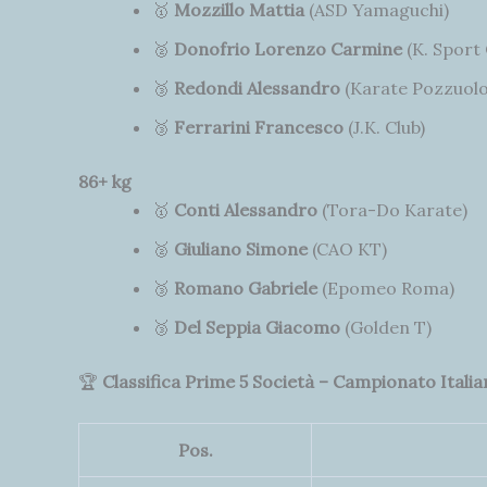
🥇
Mozzillo Mattia
(ASD Yamaguchi)
🥈
Donofrio Lorenzo Carmine
(K. Sport
🥉
Redondi Alessandro
(Karate Pozzuolo
🥉
Ferrarini Francesco
(J.K. Club)
86+ kg
🥇
Conti Alessandro
(Tora-Do Karate)
🥈
Giuliano Simone
(CAO KT)
🥉
Romano Gabriele
(Epomeo Roma)
🥉
Del Seppia Giacomo
(Golden T)
🏆
Classifica Prime 5 Società – Campionato Itali
Pos.