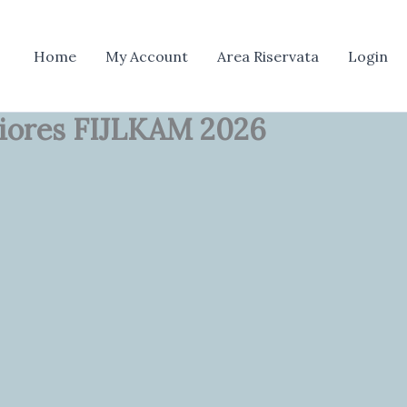
erca
Home
My Account
Area Riservata
Login
niores FIJLKAM 2026