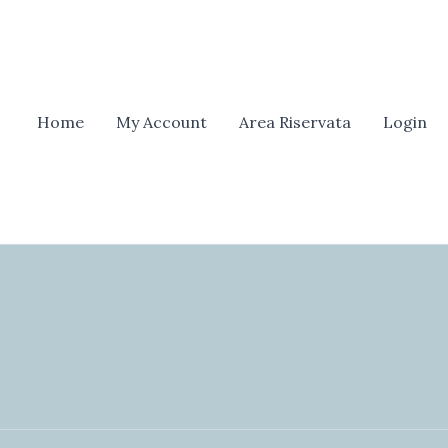
erca
Home
My Account
Area Riservata
Login