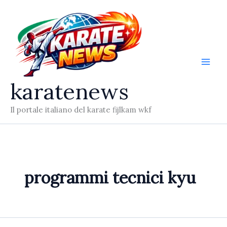
Vai
al
contenuto
karatenews
Il portale italiano del karate fijlkam wkf
programmi tecnici kyu